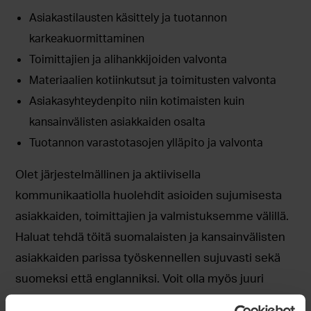
Asiakastilausten käsittely ja tuotannon
karkeakuormittaminen
Toimittajien ja alihankkijoiden valvonta
Materiaalien kotiinkutsut ja toimitusten valvonta
Asiakasyhteydenpito niin kotimaisten kuin
kansainvälisten asiakkaiden osalta
Tuotannon varastotasojen ylläpito ja valvonta
Olet järjestelmällinen ja aktiivisella
kommunikaatiolla huolehdit asioiden sujumisesta
asiakkaiden, toimittajien ja valmistuksemme välillä.
Haluat tehdä töitä suomalaisten ja kansainvälisten
asiakkaiden parissa työskennellen sujuvasti sekä
suomeksi että englanniksi. Voit olla myös juuri
valmistumassa.