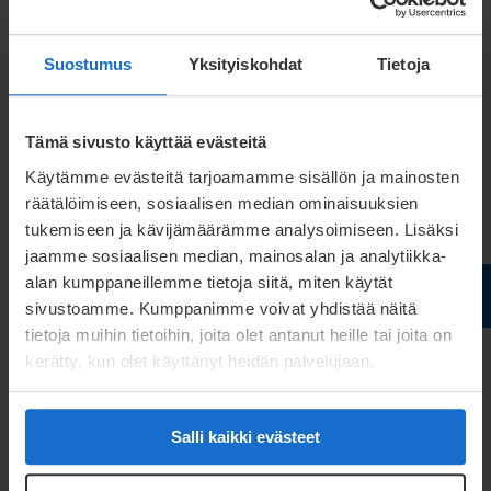
Kokemus vastaavista tehtävistä kuten
varastonhallinnan, taloudenhallinnan tai toimittajien
Suostumus
Yksityiskohdat
Tietoja
valvonnasta ja yhteydenpidosta ovat eduksi
tehtävässä.
Tämä sivusto käyttää evästeitä
Käytämme evästeitä tarjoamamme sisällön ja mainosten
Tarjoamme sinulle innostavat ja osaavat työkaverit
räätälöimiseen, sosiaalisen median ominaisuuksien
sekä mahdollisuuden kehittyä toimitusketjun
tukemiseen ja kävijämäärämme analysoimiseen. Lisäksi
ohjaamisen ja hankintatoimen asiantuntijaksi
jaamme sosiaalisen median, mainosalan ja analytiikka-
kansainvälisessä ympäristössä. Investoimme
alan kumppaneillemme tietoja siitä, miten käytät
sivustoamme. Kumppanimme voivat yhdistää näitä
suunnitelmallisesti henkilöstön osaamiseen ja
tietoja muihin tietoihin, joita olet antanut heille tai joita on
uuteen teknologiaan, ja ne antavat erinomaiset
kerätty, kun olet käyttänyt heidän palvelujaan.
puitteet tehtävässä menestymiseen.
Lähetä hakemuksesi, CV ja palkkatoiveesi
Salli kaikki evästeet
3.10.2021 mennessä.