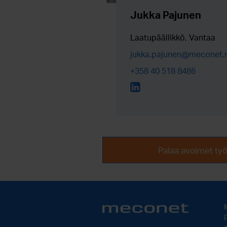
Jukka Pajunen
Laatupäällikkö, Vantaa
jukka.pajunen@meconet.
+358 40 518 8486
Palaa avoimet työ