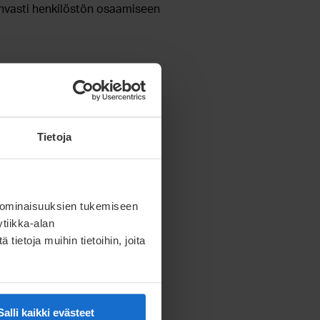
ahvasti henkilöstön osaamiseen
inta mittausteknologiaa.
alyysien avulla. Mittauksien
Tietoja
ommunikoit asiakkaiden kanssa
 ominaisuuksien tukemiseen
iden elinkaaren jokaisessa
tiikka-alan
ietoja muihin tietoihin, joita
dardeja. 3D
ollisuuden työkokemus,
 käytöstä katsotaan eduksi
Salli kaikki evästeet