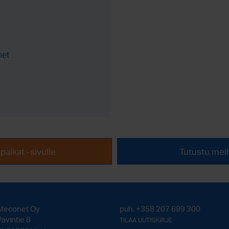
net
paikat -sivulle
Tutustu mei
Meconet Oy
puh.
+358 207 699 300
Pavintie 8
TILAA UUTISKIRJE