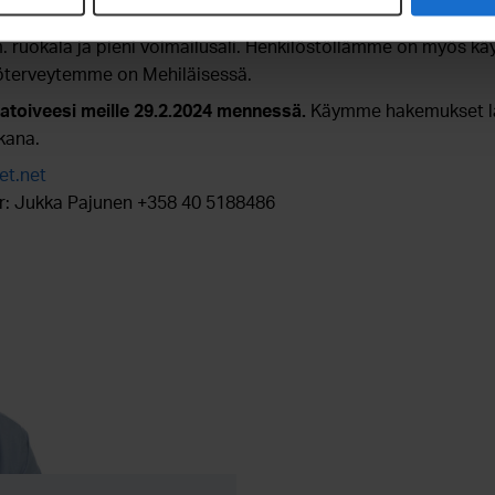
sia henkilöstöetuja, jotka auttavat ja tukevat henkilöstöämme
 ruokala ja pieni voimailusali. Henkilöstöllämme on myös k
öterveytemme on Mehiläisessä.
atoiveesi meille 29.2.2024 mennessä.
Käymme hakemukset läpi
ikana.
et.net
er: Jukka Pajunen +358 40 5188486