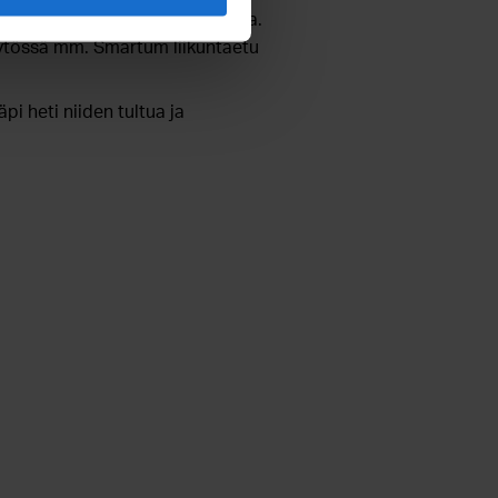
 niin työssä, kuin vapaa-ajalla.
äytössä mm. Smartum liikuntaetu
 heti niiden tultua ja