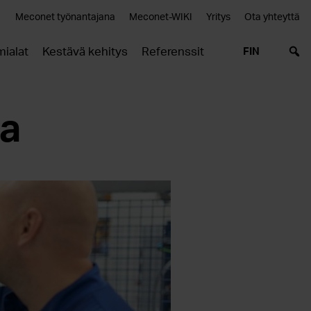
Meconet työnantajana
Meconet-WIKI
Yritys
Ota yhteyttä
mialat
Kestävä kehitys
Referenssit
FIN
aa