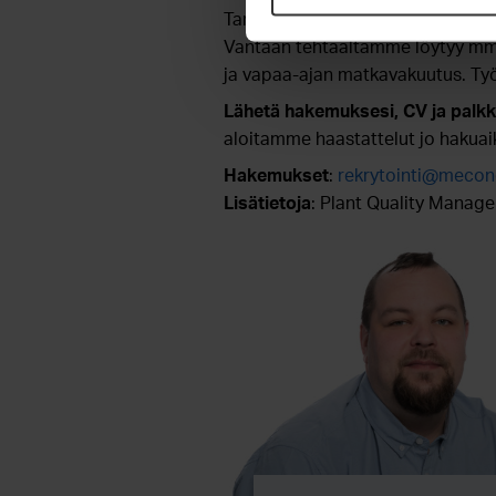
Tarjoamme henkilöstöllemme erilai
Vantaan tehtaaltamme löytyy mm.
ja vapaa-ajan matkavakuutus. Ty
Lähetä hakemuksesi, CV ja palkk
aloitamme haastattelut jo hakua
Hakemukset
:
rekrytointi@mecon
Lisätietoja
: Plant Quality Manag