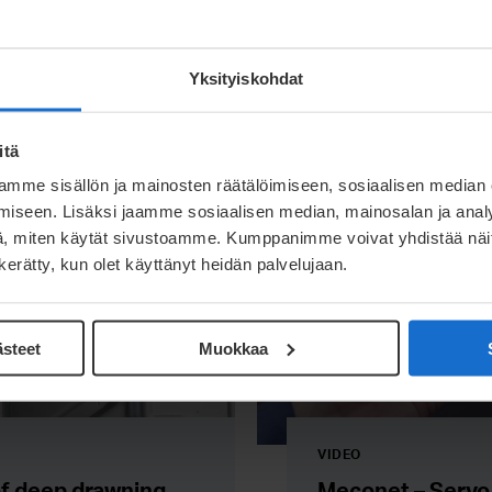
t
Meconet – Deep 
design
Yksityiskohdat
Read more
itä
mme sisällön ja mainosten räätälöimiseen, sosiaalisen median
iseen. Lisäksi jaamme sosiaalisen median, mainosalan ja analy
, miten käytät sivustoamme. Kumppanimme voivat yhdistää näitä t
n kerätty, kun olet käyttänyt heidän palvelujaan.
ästeet
Muokkaa
VIDEO
of deep drawning
Meconet – Servo