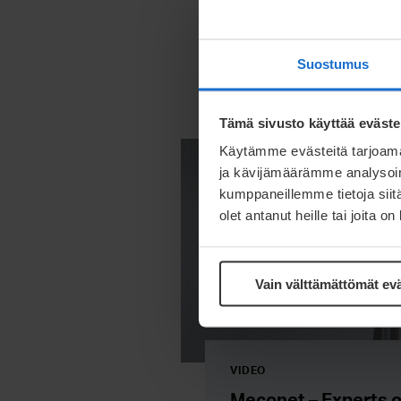
Welcome to Mecone
Read more
Suostumus
Tämä sivusto käyttää eväste
Käytämme evästeitä tarjoama
ja kävijämäärämme analysoim
kumppaneillemme tietoja siitä
olet antanut heille tai joita o
Vain välttämättömät ev
VIDEO
Meconet – Experts 