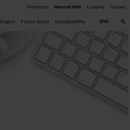
References
Meconet WIKI
Company
Contact
logies
Focus Areas
Sustainability
ENG