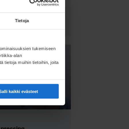
drawing in product
Tietoja
 ominaisuuksien tukemiseen
tiikka-alan
ietoja muihin tietoihin, joita
Salli kaikki evästeet
 pressing