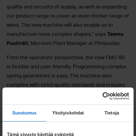
quality and security of supply, as well as expanding
our product range to cover an even thicker range of
wires. The new machine will also enable us to
manufacture more complex shapes,” says
Teemu
Puoliväli
, Meconet Plant Manager at Pihtipudas.
From the operators’ perspective, the new FMU-80
is flexible and user-friendly. Programming complex
spring geometries is easy. The machine also
complies with strict quality standards and ensures
so-called zero defect manufacturing; thus
corresponding well to Meconet’s new IATF-16949
quality certification requirements. “We have
Suostumus
Yksityiskohdat
Tietoja
improved the reliability of the production processes
and the supply chain,” Puoliväli is pleased.
Tämä sivusto käyttää evästeitä