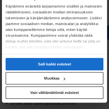
If you would like to hear about our even more
Käytämme evästeitä tarjoamamme sisällön ja mainosten
räätälöimiseen, sosiaalisen median ominaisuuksien
diverse product range, please
contact us
.
tukemiseen ja kävijämäärämme analysoimiseen. Lisäksi
jaamme sosiaalisen median, mainosalan ja analytiikka-
FMU-80: technical
alan kumppaneillemme tietoja siitä, miten käytät
sivustoamme. Kumppanimme voivat yhdistää näitä
specifications in a nutshell
tietoja muihin tietoihin, joita olet antanut heille tai joita on
kerätty, kun olet käyttänyt heidän palvelujaan.
Wire diameter according to DIN-EN 10270: 2.8 – 8
mm
Salli kaikki evästeet
Feed rate max: 70 m/min
Bend-back clearance max. 320 mm
Muokkaa
Stroke, horizontal table (optional) +/- 100 mm
Stroke, vertical table +55 / -175 mm
Vain välttämättömät evästeet
Stroke, slide 200 mm
Stroke, axial table (optional) 350 mm